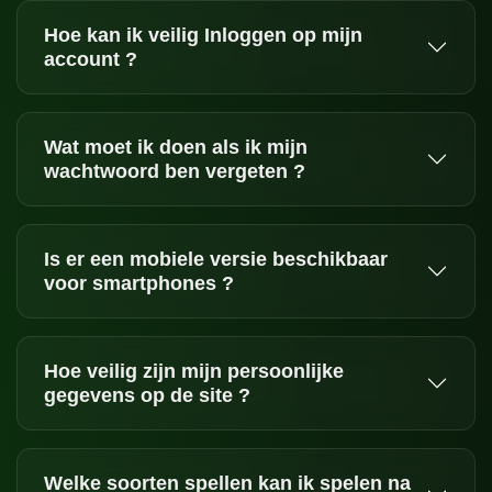
Hoe kan ik veilig Inloggen op mijn
account ?
Wat moet ik doen als ik mijn
wachtwoord ben vergeten ?
Is er een mobiele versie beschikbaar
voor smartphones ?
Hoe veilig zijn mijn persoonlijke
gegevens op de site ?
Welke soorten spellen kan ik spelen na