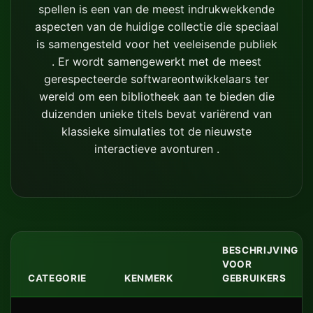
spellen is een van de meest indrukwekkende
aspecten van de huidige collectie die speciaal
is samengesteld voor het veeleisende publiek
. Er wordt samengewerkt met de meest
gerespecteerde softwareontwikkelaars ter
wereld om een bibliotheek aan te bieden die
duizenden unieke titels bevat variërend van
klassieke simulaties tot de nieuwste
interactieve avonturen .
BESCHRIJVING
VOOR
CATEGORIE
KENMERK
GEBRUIKERS