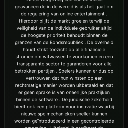
geavanceerde in de wereld is als het gaat om
de regulering van online entertainment .
Hierdoor blijft de markt groeien terwijl de
veiligheid van de individuele gebruiker altijd
de hoogste prioriteit behoudt binnen de
grenzen van de Bondsrepubliek . De overheid
houdt strikt toezicht op alle financiële
stromen om witwassen te voorkomen en een
transparante sector te garanderen voor alle
betrokken partijen . Spelers kunnen er dus op
vertrouwen dat hun winsten op een
rechtmatige manier worden uitbetaald en dat
er geen sprake is van oneerlijke praktijken
binnen de software . De juridische zekerheid
biedt ook een platform voor innovatie waarbij
nieuwe spelmechanieken sneller kunnen
worden geïntroduceerd in een gecontroleerde