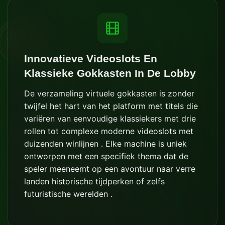
Innovatieve Videoslots En
Klassieke Gokkasten In De Lobby
De verzameling virtuele gokkasten is zonder
twijfel het hart van het platform met titels die
variëren van eenvoudige klassiekers met drie
rollen tot complexe moderne videoslots met
duizenden winlijnen . Elke machine is uniek
ontworpen met een specifiek thema dat de
speler meeneemt op een avontuur naar verre
landen historische tijdperken of zelfs
futuristische werelden .