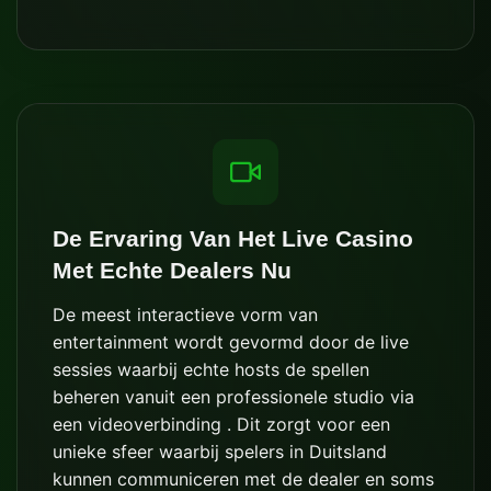
De Ervaring Van Het Live Casino
Met Echte Dealers Nu
De meest interactieve vorm van
entertainment wordt gevormd door de live
sessies waarbij echte hosts de spellen
beheren vanuit een professionele studio via
een videoverbinding . Dit zorgt voor een
unieke sfeer waarbij spelers in Duitsland
kunnen communiceren met de dealer en soms