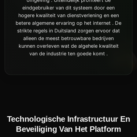
omgeving . Uiteindelijk profiteert de
eindgebruiker van dit systeem door een
hogere kwaliteit van dienstverlening en een
betere algemene ervaring op het internet . De
strikte regels in Duitsland zorgen ervoor dat
alleen de meest betrouwbare bedrijven
kunnen overleven wat de algehele kwaliteit
van de industrie ten goede komt .
Technologische Infrastructuur En
Beveiliging Van Het Platform