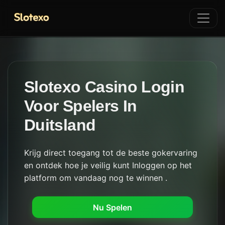
Slotexo Casino Login
Voor Spelers In
Duitsland
Krijg direct toegang tot de beste gokervaring
en ontdek hoe je veilig kunt Inloggen op het
platform om vandaag nog te winnen .
Nu Spelen