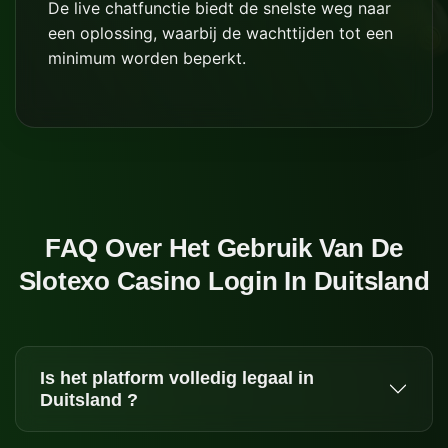
De live chatfunctie biedt de snelste weg naar
een oplossing, waarbij de wachttijden tot een
minimum worden beperkt.
FAQ Over Het Gebruik Van De
Slotexo Casino Login In Duitsland
Is het platform volledig legaal in
Duitsland ?