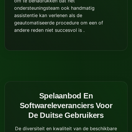
om te benadrukken dat het
ondersteuningsteam ook handmatig
assistentie kan verlenen als de
geautomatiseerde procedure om een of
andere reden niet succesvol is .
Spelaanbod En
Softwareleveranciers Voor
De Duitse Gebruikers
De diversiteit en kwaliteit van de beschikbare