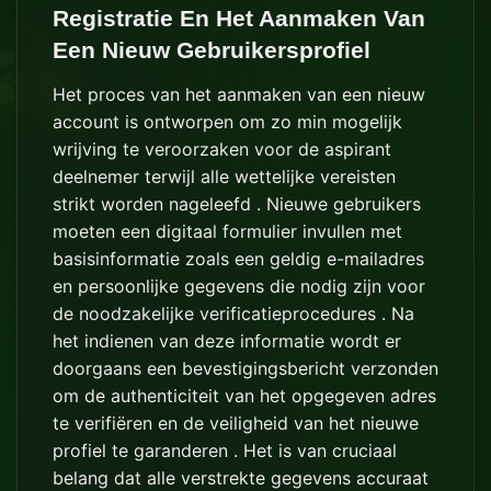
Registratie En Het Aanmaken Van
Een Nieuw Gebruikersprofiel
Het proces van het aanmaken van een nieuw
account is ontworpen om zo min mogelijk
wrijving te veroorzaken voor de aspirant
deelnemer terwijl alle wettelijke vereisten
strikt worden nageleefd . Nieuwe gebruikers
moeten een digitaal formulier invullen met
basisinformatie zoals een geldig e-mailadres
en persoonlijke gegevens die nodig zijn voor
de noodzakelijke verificatieprocedures . Na
het indienen van deze informatie wordt er
doorgaans een bevestigingsbericht verzonden
om de authenticiteit van het opgegeven adres
te verifiëren en de veiligheid van het nieuwe
profiel te garanderen . Het is van cruciaal
belang dat alle verstrekte gegevens accuraat