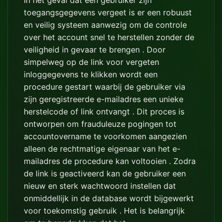
In het geval dat een gebruiker zijn
toegangsgegevens vergeet is er een robuust
en veilig systeem aanwezig om de controle
over het account snel te herstellen zonder de
veiligheid in gevaar te brengen . Door
simpelweg op de link voor vergeten
inloggegevens te klikken wordt een
procedure gestart waarbij de gebruiker via
zijn geregistreerde e-mailadres een unieke
herstelcode of link ontvangt . Dit proces is
ontworpen om frauduleuze pogingen tot
accountovername te voorkomen aangezien
alleen de rechtmatige eigenaar van het e-
mailadres de procedure kan voltooien . Zodra
de link is geactiveerd kan de gebruiker een
nieuw en sterk wachtwoord instellen dat
onmiddellijk in de database wordt bijgewerkt
voor toekomstig gebruik . Het is belangrijk