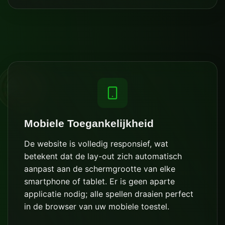
Mobiele Toegankelijkheid
De website is volledig responsief, wat
betekent dat de lay-out zich automatisch
aanpast aan de schermgrootte van elke
smartphone of tablet. Er is geen aparte
applicatie nodig; alle spellen draaien perfect
in de browser van uw mobiele toestel.