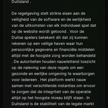
Duitsland .
De regelgeving stelt strikte eisen aan de
veiligheid van de software en de eerlijkheid
van de uitkomsten van elk individueel spel dat
op de website wordt getoond . Voor de
Duitse spelers betekent dit dat zij kunnen
rekenen op een veilige haven waar hun
persoonlijke gegevens en financiële middelen
altijd met de hoogste zorg worden behandeld
. De autoriteiten houden nauwlettend toezicht
op de naleving van deze regels om een
gezonde en eerlijke omgeving te waarborgen
voor iedereen . Het platform werkt nauw
samen met verschillende instanties om ervoor
te zorgen dat de integriteit van de operatie
altijd op het hoogste niveau blijft staan . In
Duitsland is de stabiliteit van de legale markt