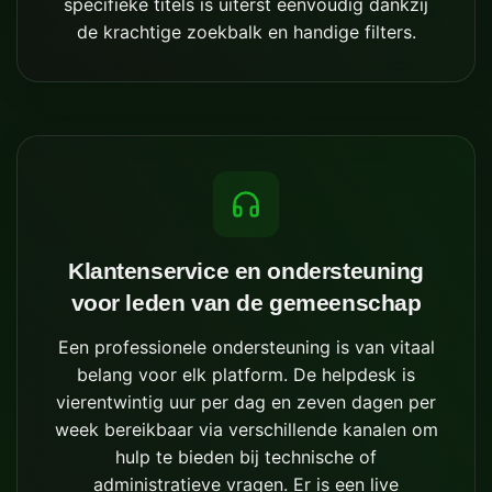
specifieke titels is uiterst eenvoudig dankzij
de krachtige zoekbalk en handige filters.
Klantenservice en ondersteuning
voor leden van de gemeenschap
Een professionele ondersteuning is van vitaal
belang voor elk platform. De helpdesk is
vierentwintig uur per dag en zeven dagen per
week bereikbaar via verschillende kanalen om
hulp te bieden bij technische of
administratieve vragen. Er is een live