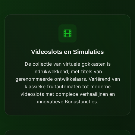
Videoslots en Simulaties
De collectie van virtuele gokkasten is
indrukwekkend, met titels van
gerenommeerde ontwikkelaars. Variërend van
klassieke fruitautomaten tot moderne
videoslots met complexe verhaallijnen en
innovatieve Bonusfuncties.