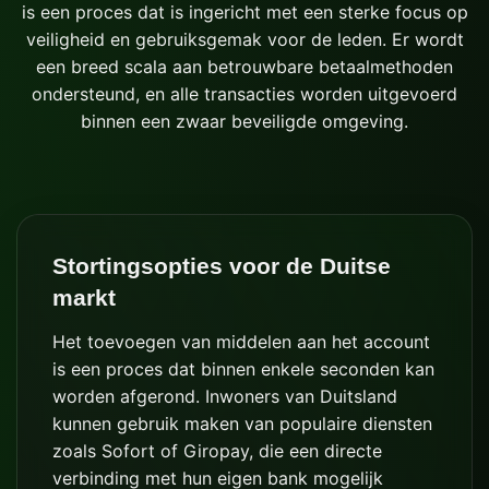
is een proces dat is ingericht met een sterke focus op
veiligheid en gebruiksgemak voor de leden. Er wordt
een breed scala aan betrouwbare betaalmethoden
ondersteund, en alle transacties worden uitgevoerd
binnen een zwaar beveiligde omgeving.
Stortingsopties voor de Duitse
markt
Het toevoegen van middelen aan het account
is een proces dat binnen enkele seconden kan
worden afgerond. Inwoners van Duitsland
kunnen gebruik maken van populaire diensten
zoals Sofort of Giropay, die een directe
verbinding met hun eigen bank mogelijk