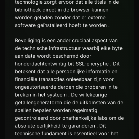
technologie zorgt ervoor dat alle titels in de
bibliotheek direct in de browser kunnen
worden geladen zonder dat er externe
software geïnstalleerd hoeft te worden .
Beveiliging is een ander cruciaal aspect van
de technische infrastructuur waarbij elke byte
aan data wordt beschermd door
honderdachtentwintig bit SSL-encryptie . Dit
betekent dat alle persoonlijke informatie en
financiële transacties onleesbaar zijn voor
ongeautoriseerde derden die proberen in te
breken in het systeem . De willekeurige
getallengeneratoren die de uitkomsten van de
spellen bepalen worden regelmatig
gecontroleerd door onafhankelijke labs om de
absolute eerlijkheid te garanderen . Dit
technische fundament is essentieel voor het