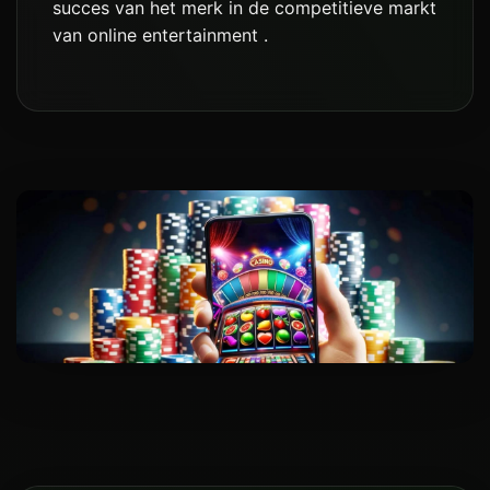
succes van het merk in de competitieve markt
van online entertainment .