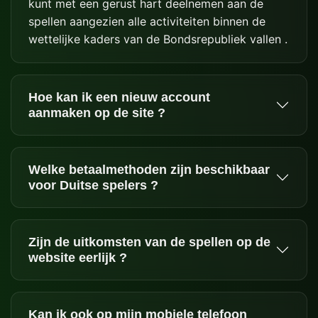
kunt met een gerust hart deelnemen aan de
spellen aangezien alle activiteiten binnen de
wettelijke kaders van de Bondsrepubliek vallen .
Hoe kan ik een nieuw account
aanmaken op de site ?
Welke betaalmethoden zijn beschikbaar
voor Duitse spelers ?
Zijn de uitkomsten van de spellen op de
website eerlijk ?
Kan ik ook op mijn mobiele telefoon