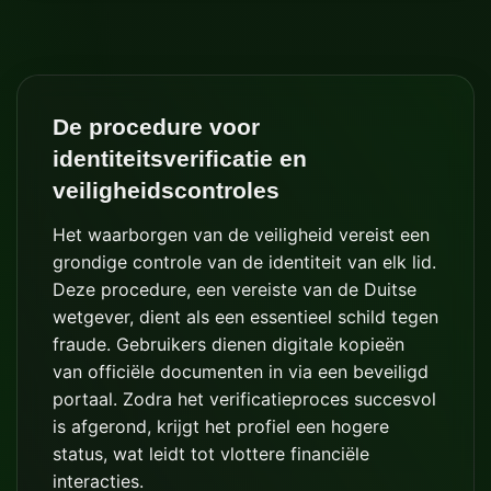
De procedure voor
identiteitsverificatie en
veiligheidscontroles
Het waarborgen van de veiligheid vereist een
grondige controle van de identiteit van elk lid.
Deze procedure, een vereiste van de Duitse
wetgever, dient als een essentieel schild tegen
fraude. Gebruikers dienen digitale kopieën
van officiële documenten in via een beveiligd
portaal. Zodra het verificatieproces succesvol
is afgerond, krijgt het profiel een hogere
status, wat leidt tot vlottere financiële
interacties.