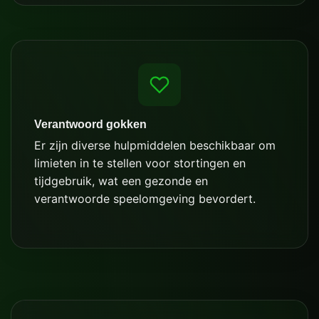
Verantwoord gokken
Er zijn diverse hulpmiddelen beschikbaar om
limieten in te stellen voor stortingen en
tijdgebruik, wat een gezonde en
verantwoorde speelomgeving bevordert.