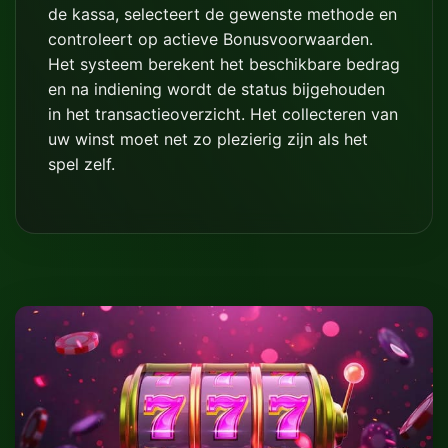
de kassa, selecteert de gewenste methode en
controleert op actieve Bonusvoorwaarden.
Het systeem berekent het beschikbare bedrag
en na indiening wordt de status bijgehouden
in het transactieoverzicht. Het collecteren van
uw winst moet net zo plezierig zijn als het
spel zelf.