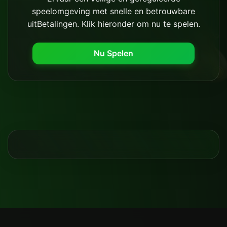
speelomgeving met snelle en betrouwbare
uitBetalingen. Klik hieronder om nu te spelen.
Nu Spelen