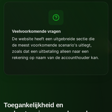
Veelvoorkomende vragen
De website heeft een uitgebreide sectie die
de meest voorkomende scenario's uitlegt,
zoals dat een uitbetaling alleen naar een
rekening op naam van de accounthouder kan.
Toegankelijkheid en