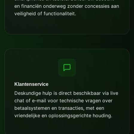
en financiën onderweg zonder concessies aan
veiligheid of functionaliteit.
Klantenservice
Deskundige hulp is direct beschikbaar via live
chat of e-mail voor technische vragen over
betaalsystemen en transacties, met een
vriendelijke en oplossingsgerichte houding.