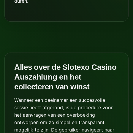
duren.
Alles over de Slotexo Casino
Auszahlung en het
collecteren van winst
Wanneer een deelnemer een succesvolle
sessie heeft afgerond, is de procedure voor
het aanvragen van een overboeking
ontworpen om zo simpel en transparant
mogelijk te zijn. De gebruiker navigeert naar