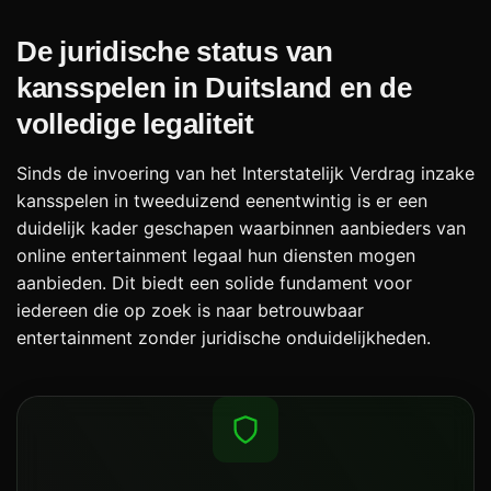
De juridische status van
kansspelen in Duitsland en de
volledige legaliteit
Sinds de invoering van het Interstatelijk Verdrag inzake
kansspelen in tweeduizend eenentwintig is er een
duidelijk kader geschapen waarbinnen aanbieders van
online entertainment legaal hun diensten mogen
aanbieden. Dit biedt een solide fundament voor
iedereen die op zoek is naar betrouwbaar
entertainment zonder juridische onduidelijkheden.