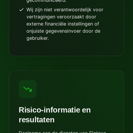
gecommuniceerd.
Wij zijn niet verantwoordelijk voor
vertragingen veroorzaakt door
externe financiële instellingen of
onjuiste gegevensinvoer door de
gebruiker.
Risico-informatie en
resultaten