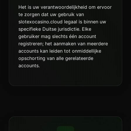
Het is uw verantwoordelijkheid om ervoor
te zorgen dat uw gebruik van
slotexocasino.cloud legaal is binnen uw
specifieke Duitse jurisdictie. Elke
gebruiker mag slechts één account
registreren; het aanmaken van meerdere
accounts kan leiden tot onmiddellijke
opschorting van alle gerelateerde
accounts.