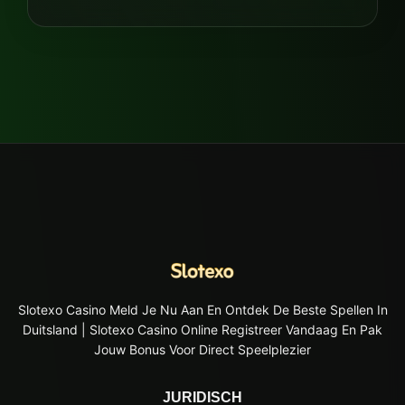
Slotexo Casino Meld Je Nu Aan En Ontdek De Beste Spellen In
Duitsland | Slotexo Casino Online Registreer Vandaag En Pak
Jouw Bonus Voor Direct Speelplezier
JURIDISCH