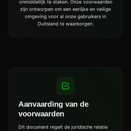
onmiddellijk te staken. Onze voorwaarden
zijn ontworpen om een eerlijke en veilige
omgeving voor al onze gebruikers in
Duitsland te waarborgen.
Aanvaarding van de
voorwaarden
Dit document regelt de juridische relatie