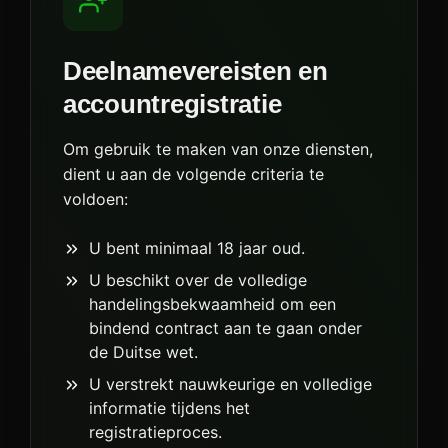
Deelnamevereisten en
accountregistratie
Om gebruik te maken van onze diensten,
dient u aan de volgende criteria te
voldoen:
U bent minimaal 18 jaar oud.
U beschikt over de volledige
handelingsbekwaamheid om een
bindend contract aan te gaan onder
de Duitse wet.
U verstrekt nauwkeurige en volledige
informatie tijdens het
registratieproces.