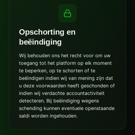
Opschorting en
beëindiging
Wij behouden ons het recht voor om uw
toegang tot het platform op elk moment
te beperken, op te schorten of te
beëindigen indien wij van mening zijn dat
u deze voorwaarden heeft geschonden of
indien wij verdachte accountactiviteit
detecteren. Bij beëindiging wegens
schending kunnen eventuele openstaande
saldi worden ingehouden.