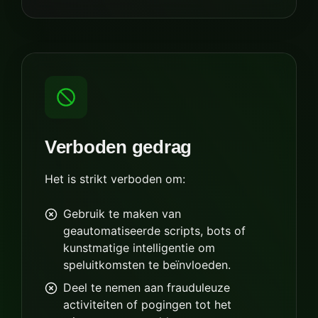
Verboden gedrag
Het is strikt verboden om:
Gebruik te maken van
geautomatiseerde scripts, bots of
kunstmatige intelligentie om
speluitkomsten te beïnvloeden.
Deel te nemen aan frauduleuze
activiteiten of pogingen tot het