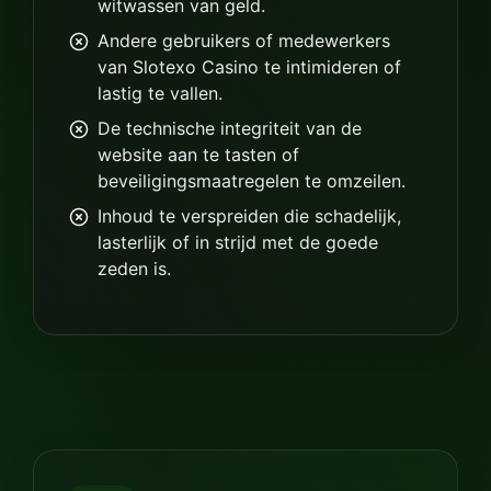
witwassen van geld.
Andere gebruikers of medewerkers
van Slotexo Casino te intimideren of
lastig te vallen.
De technische integriteit van de
website aan te tasten of
beveiligingsmaatregelen te omzeilen.
Inhoud te verspreiden die schadelijk,
lasterlijk of in strijd met de goede
zeden is.