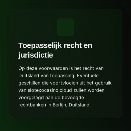
Toepasselijk recht en
jurisdictie
Op deze voorwaarden is het recht van
Duitsland van toepassing. Eventuele
geschillen die voortvloeien uit het gebruik
van slotexocasino.cloud zullen worden
voorgelegd aan de bevoegde
rechtbanken in Berlijn, Duitsland.