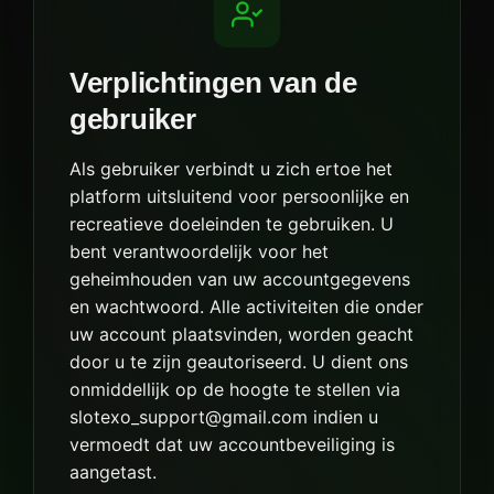
Verplichtingen van de
gebruiker
Als gebruiker verbindt u zich ertoe het
platform uitsluitend voor persoonlijke en
recreatieve doeleinden te gebruiken. U
bent verantwoordelijk voor het
geheimhouden van uw accountgegevens
en wachtwoord. Alle activiteiten die onder
uw account plaatsvinden, worden geacht
door u te zijn geautoriseerd. U dient ons
onmiddellijk op de hoogte te stellen via
slotexo_support@gmail.com
indien u
vermoedt dat uw accountbeveiliging is
aangetast.